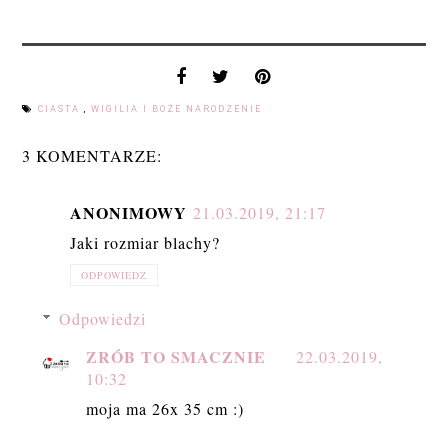
CIASTA
,
WIGILIA I BOŻE NARODZENIE
3 KOMENTARZE:
ANONIMOWY
21.03.2019, 21:17
Jaki rozmiar blachy?
ODPOWIEDZ
Odpowiedzi
ZRÓB TO SMACZNIE
22.03.2019,
10:32
moja ma 26x 35 cm :)