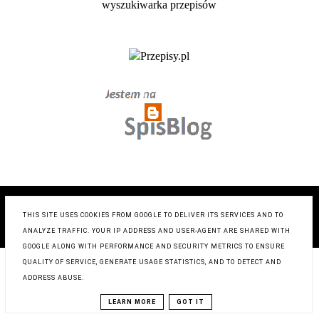
COPYRIGHT ©
ZRÓB TO SMACZNIE- BLOG KULINARNY
,
BLOGGER
THIS SITE USES COOKIES FROM GOOGLE TO DELIVER ITS SERVICES AND TO
BLOG DESIGN:
KAROGRAFIA.PL
ANALYZE TRAFFIC. YOUR IP ADDRESS AND USER-AGENT ARE SHARED WITH
GOOGLE ALONG WITH PERFORMANCE AND SECURITY METRICS TO ENSURE
QUALITY OF SERVICE, GENERATE USAGE STATISTICS, AND TO DETECT AND
ADDRESS ABUSE.
LEARN MORE
GOT IT