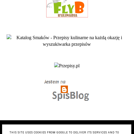
COPYRIGHT ©
ZRÓB TO SMACZNIE- BLOG KULINARNY
,
BLOGGER
THIS SITE USES COOKIES FROM GOOGLE TO DELIVER ITS SERVICES AND TO