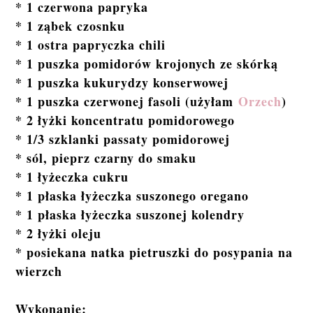
* 1 czerwona papryka
* 1 ząbek czosnku
* 1 ostra papryczka chili
* 1 puszka pomidorów krojonych ze skórką
* 1 puszka kukurydzy konserwowej
* 1 puszka czerwonej fasoli (użyłam
Orzech
)
* 2 łyżki koncentratu pomidorowego
* 1/3 szklanki passaty pomidorowej
* sól, pieprz czarny do smaku
* 1 łyżeczka cukru
* 1 płaska łyżeczka suszonego oregano
* 1 płaska łyżeczka suszonej kolendry
* 2 łyżki oleju
* posiekana natka pietruszki do posypania na
wierzch
Wykonanie: