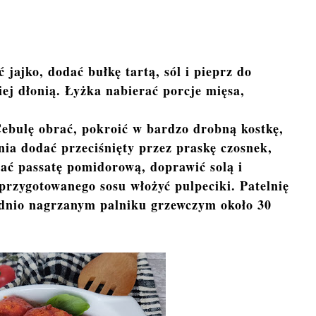
jajko, dodać bułkę tartą, sól i pieprz do
ej dłonią. Łyżka nabierać porcje mięsa,
Cebulę obrać, pokroić w bardzo drobną kostkę,
nia dodać przeciśnięty przez praskę czosnek,
ać passatę pomidorową, doprawić solą i
przygotowanego sosu włożyć pulpeciki. Patelnię
ednio nagrzanym palniku grzewczym około 30