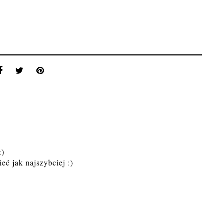
:)
eć jak najszybciej :)