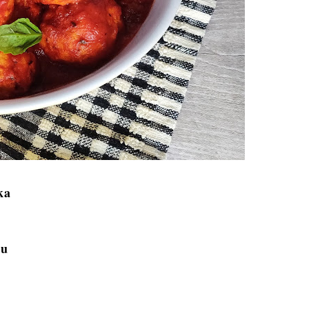
ka
ku