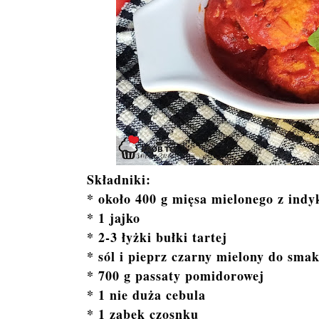
Składniki:
* około 400 g mięsa mielonego z indy
* 1 jajko
* 2-3 łyżki bułki tartej
* sól i pieprz czarny mielony do sma
* 700 g passaty pomidorowej
* 1 nie duża cebula
* 1 ząbek czosnku