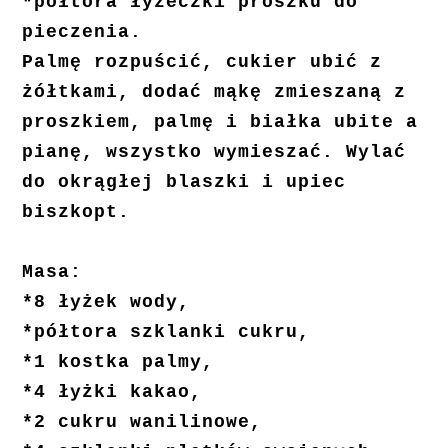
*półtora łyżeczki proszku do
pieczenia.
Palmę rozpuścić, cukier ubić z
żółtkami, dodać mąkę zmieszaną z
proszkiem, palmę i białka ubite a
pianę, wszystko wymieszać. Wylać
do okrągłej blaszki i upiec
biszkopt.
Masa:
*8 łyżek wody,
*półtora szklanki cukru,
*1 kostka palmy,
*4 łyżki kakao,
*2 cukru wanilinowe,