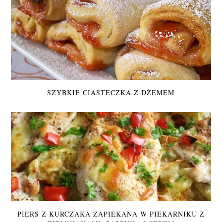
SZYBKIE CIASTECZKA Z DŻEMEM
PIERŚ Z KURCZAKA ZAPIEKANA W PIEKARNIKU Z