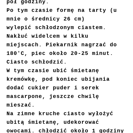
pół godziny.
Po tym czasie formę na tarty (u
mnie o średnicy 26 cm)
wylepić schłodzonym ciastem.
Nakłuć widelcem w kilku
miejscach. Piekarnik nagrzać do
180'C, piec około 20-25 minut.
Ciasto schłodzić.
W tym czasie ubić śmietanę
kremówkę, pod koniec ubijania
dodać cukier puder i serek
mascarpone, jeszcze chwilę
mieszać.
Na zimne kruche ciasto wyłożyć
ubitą śmietanę, udekorować
owocami. chłodzić około 1 godziny