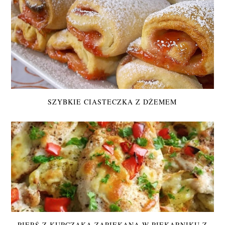
SZYBKIE CIASTECZKA Z DŻEMEM
PIERŚ Z KURCZAKA ZAPIEKANA W PIEKARNIKU Z