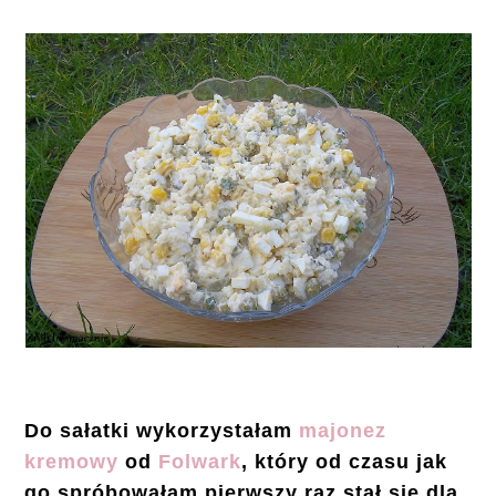
Do sałatki wykorzystałam
majonez
kremowy
od
Folwark
, który od czasu jak
go spróbowałam pierwszy raz stał się dla