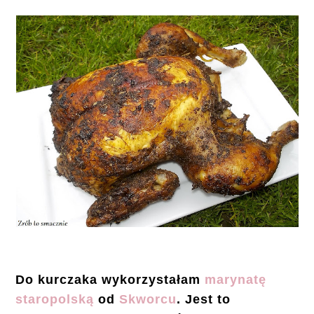
Do kurczaka wykorzystałam
marynatę
staropolską
od
Skworcu
. Jest to