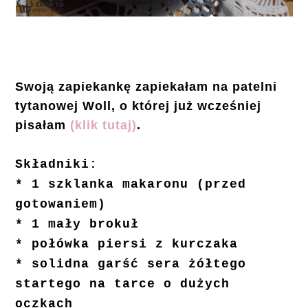
Swoją zapiekankę zapiekałam na patelni
tytanowej Woll, o której już wcześniej
pisałam
(klik tutaj)
.
Składniki:
* 1 szklanka makaronu (przed
gotowaniem)
* 1 mały brokuł
* połówka piersi z kurczaka
* solidna garść sera żółtego
startego na tarce o dużych
oczkach