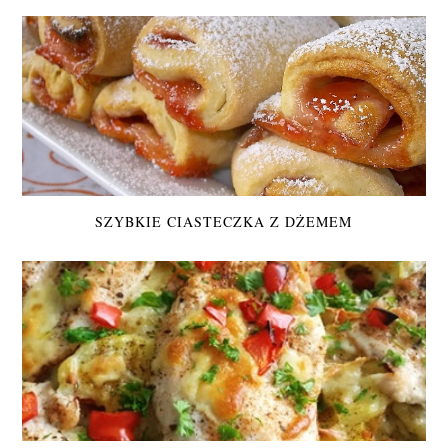
SZYBKIE CIASTECZKA Z DŻEMEM