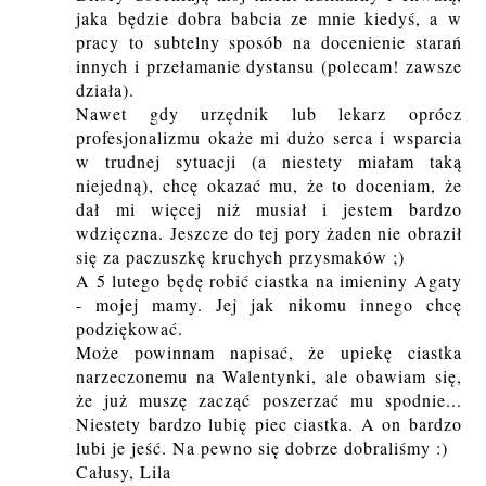
jaka będzie dobra babcia ze mnie kiedyś, a w
pracy to subtelny sposób na docenienie starań
innych i przełamanie dystansu (polecam! zawsze
działa).
Nawet gdy urzędnik lub lekarz oprócz
profesjonalizmu okaże mi dużo serca i wsparcia
w trudnej sytuacji (a niestety miałam taką
niejedną), chcę okazać mu, że to doceniam, że
dał mi więcej niż musiał i jestem bardzo
wdzięczna. Jeszcze do tej pory żaden nie obraził
się za paczuszkę kruchych przysmaków ;)
A 5 lutego będę robić ciastka na imieniny Agaty
- mojej mamy. Jej jak nikomu innego chcę
podziękować.
Może powinnam napisać, że upiekę ciastka
narzeczonemu na Walentynki, ale obawiam się,
że już muszę zacząć poszerzać mu spodnie...
Niestety bardzo lubię piec ciastka. A on bardzo
lubi je jeść. Na pewno się dobrze dobraliśmy :)
Całusy, Lila