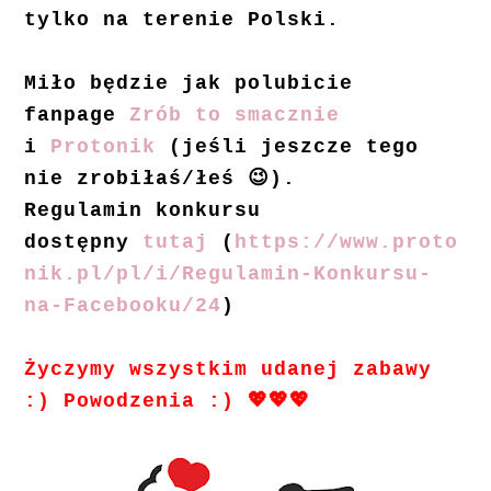
tylko na terenie Polski.
Miło będzie jak polubicie
fanpage
Zrób to smacznie
i
Protonik
(jeśli jeszcze tego
nie zrobiłaś/łeś 😉).
Regulamin konkursu
dostępny
tutaj
(
https://www.proto
nik.pl/pl/i/Regulamin-Konkursu-
na-Facebooku/24
)
Życzymy wszystkim udanej zabawy
:) Powodzenia :) 💖💖💖