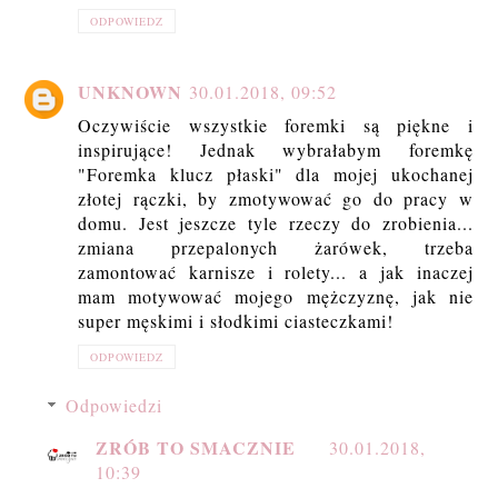
ODPOWIEDZ
UNKNOWN
30.01.2018, 09:52
Oczywiście wszystkie foremki są piękne i
inspirujące! Jednak wybrałabym foremkę
"Foremka klucz płaski" dla mojej ukochanej
złotej rączki, by zmotywować go do pracy w
domu. Jest jeszcze tyle rzeczy do zrobienia...
zmiana przepalonych żarówek, trzeba
zamontować karnisze i rolety... a jak inaczej
mam motywować mojego mężczyznę, jak nie
super męskimi i słodkimi ciasteczkami!
ODPOWIEDZ
Odpowiedzi
ZRÓB TO SMACZNIE
30.01.2018,
10:39