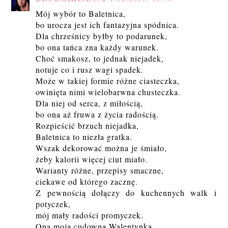
Mój wybór to Baletnica,
bo urocza jest ich fantazyjna spódnica.
Dla chrześnicy byłby to podarunek,
bo ona tańca zna każdy warunek.
Choć smakosz, to jednak niejadek,
notuje co i rusz wagi spadek.
Może w takiej formie różne ciasteczka,
owinięta nimi wielobarwna chusteczka.
Dla niej od serca, z miłością,
bo ona aż fruwa z życia radością.
Rozpieścić brzuch niejadka,
Baletnica to niezła gratka.
Wszak dekorować można je śmiało,
żeby kalorii więcej ciut miało.
Warianty różne, przepisy smaczne,
ciekawe od którego zacznę.
Z pewnością dołączy do kuchennych walk i
potyczek,
mój mały radości promyczek.
Ona moją cudowną Walentynką,