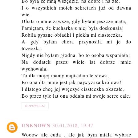
Bo była ze mną wszędzie, na dobre i na złe,
I o wszystkich moich sekretach już od dawna
wie.
Dbała o mnie zawsze, gdy byłam jeszcze mała,
Pamiętam, że kucharka z niej była doskonała!
Robiła pyszne obiadki i piekła mi ciasteczka,
A gdy byłam chora przynosiła mi je do
łóżeczka.
Nigdy nie byłam głodna, bo to osoba wspaniała!
Na dodatek przez wiele lat dobrze mnie
wychowała.
To dla mojej mamy napisałam te słowa.
Bo ona dla mnie jest jak najwyższa królowa!
I dlatego chcę jej wręczyć ciasteczka okazałe,
Bo przez tyle lat ona oddała mi swoje serce całe.
ODPOWIEDZ
UNKNOWN
30.01.2018, 19:47
Wooow ale cuda . ale jak bym miala wybrac