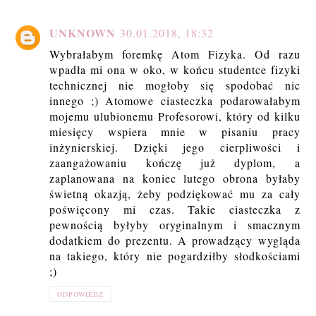
UNKNOWN
30.01.2018, 18:32
Wybrałabym foremkę Atom Fizyka. Od razu
wpadła mi ona w oko, w końcu studentce fizyki
technicznej nie mogłoby się spodobać nic
innego ;) Atomowe ciasteczka podarowałabym
mojemu ulubionemu Profesorowi, który od kilku
miesięcy wspiera mnie w pisaniu pracy
inżynierskiej. Dzięki jego cierpliwości i
zaangażowaniu kończę już dyplom, a
zaplanowana na koniec lutego obrona byłaby
świetną okazją, żeby podziękować mu za cały
poświęcony mi czas. Takie ciasteczka z
pewnością byłyby oryginalnym i smacznym
dodatkiem do prezentu. A prowadzący wygląda
na takiego, który nie pogardziłby słodkościami
;)
ODPOWIEDZ