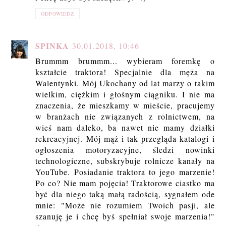
ODPOWIEDZ
SPINKA
30.01.2018, 10:46
Brummm brummm... wybieram foremkę o
kształcie traktora! Specjalnie dla męża na
Walentynki. Mój Ukochany od lat marzy o takim
wielkim, ciężkim i głośnym ciągniku. I nie ma
znaczenia, że mieszkamy w mieście, pracujemy
w branżach nie związanych z rolnictwem, na
wieś nam daleko, ba nawet nie mamy działki
rekreacyjnej. Mój mąż i tak przegląda katalogi i
ogłoszenia motoryzacyjne, śledzi nowinki
technologiczne, subskrybuje rolnicze kanały na
YouTube. Posiadanie traktora to jego marzenie!
Po co? Nie mam pojęcia! Traktorowe ciastko ma
być dla niego taką małą radością, sygnałem ode
mnie: "Może nie rozumiem Twoich pasji, ale
szanuję je i chcę byś spełniał swoje marzenia!"