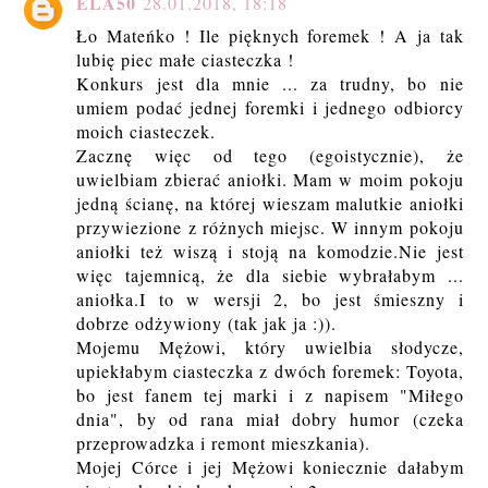
ELA50
28.01.2018, 18:18
Ło Mateńko ! Ile pięknych foremek ! A ja tak
lubię piec małe ciasteczka !
Konkurs jest dla mnie ... za trudny, bo nie
umiem podać jednej foremki i jednego odbiorcy
moich ciasteczek.
Zacznę więc od tego (egoistycznie), że
uwielbiam zbierać aniołki. Mam w moim pokoju
jedną ścianę, na której wieszam malutkie aniołki
przywiezione z różnych miejsc. W innym pokoju
aniołki też wiszą i stoją na komodzie.Nie jest
więc tajemnicą, że dla siebie wybrałabym ...
aniołka.I to w wersji 2, bo jest śmieszny i
dobrze odżywiony (tak jak ja :)).
Mojemu Mężowi, który uwielbia słodycze,
upiekłabym ciasteczka z dwóch foremek: Toyota,
bo jest fanem tej marki i z napisem "Miłego
dnia", by od rana miał dobry humor (czeka
przeprowadzka i remont mieszkania).
Mojej Córce i jej Mężowi koniecznie dałabym