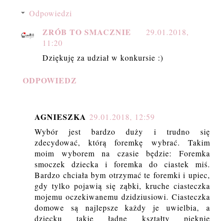
Odpowiedzi
ZRÓB TO SMACZNIE
29.01.2018,
11:20
Dziękuję za udział w konkursie :)
ODPOWIEDZ
AGNIESZKA
29.01.2018, 12:59
Wybór jest bardzo duży i trudno się
zdecydować, którą foremkę wybrać. Takim
moim wyborem na czasie będzie: Foremka
smoczek dziecka i foremka do ciastek miś.
Bardzo chciała bym otrzymać te foremki i upiec,
gdy tylko pojawią się ząbki, kruche ciasteczka
mojemu oczekiwanemu dzidziusiowi. Ciasteczka
domowe są najlepsze każdy je uwielbia, a
dziecku takie ładne kształty pięknie