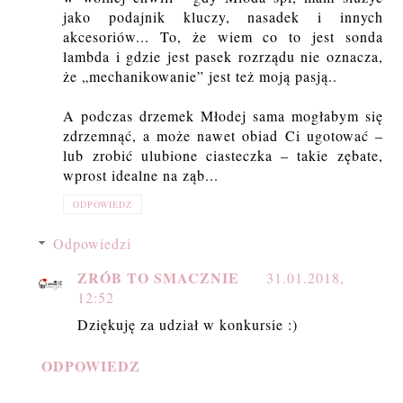
jako podajnik kluczy, nasadek i innych
akcesoriów... To, że wiem co to jest sonda
lambda i gdzie jest pasek rozrządu nie oznacza,
że „mechanikowanie” jest też moją pasją..
A podczas drzemek Młodej sama mogłabym się
zdrzemnąć, a może nawet obiad Ci ugotować –
lub zrobić ulubione ciasteczka – takie zębate,
wprost idealne na ząb...
ODPOWIEDZ
Odpowiedzi
ZRÓB TO SMACZNIE
31.01.2018,
12:52
Dziękuję za udział w konkursie :)
ODPOWIEDZ