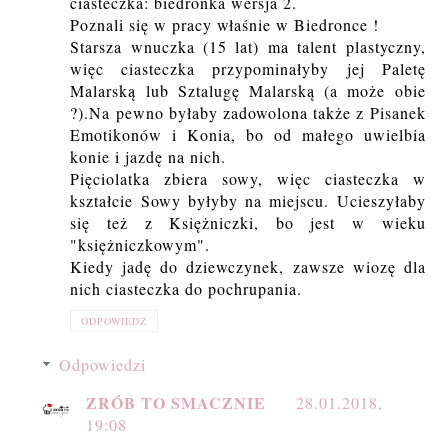
ciasteczka: biedronka wersja 2.
Poznali się w pracy właśnie w Biedronce !
Starsza wnuczka (15 lat) ma talent plastyczny,
więc ciasteczka przypominałyby jej Paletę
Malarską lub Sztalugę Malarską (a może obie
?).Na pewno byłaby zadowolona także z Pisanek
Emotikonów i Konia, bo od małego uwielbia
konie i jazdę na nich.
Pięciolatka zbiera sowy, więc ciasteczka w
kształcie Sowy byłyby na miejscu. Ucieszyłaby
się też z Księżniczki, bo jest w wieku
"księżniczkowym".
Kiedy jadę do dziewczynek, zawsze wiozę dla
nich ciasteczka do pochrupania.
ODPOWIEDZ
Odpowiedzi
ZRÓB TO SMACZNIE
28.01.2018,
19:08