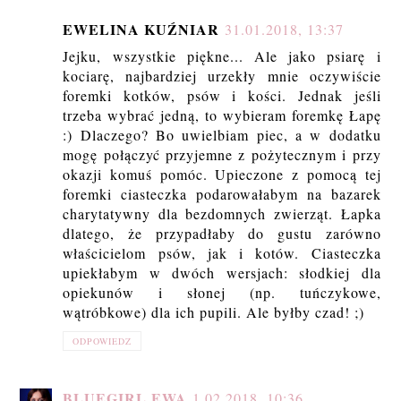
EWELINA KUŹNIAR
31.01.2018, 13:37
Jejku, wszystkie piękne... Ale jako psiarę i
kociarę, najbardziej urzekły mnie oczywiście
foremki kotków, psów i kości. Jednak jeśli
trzeba wybrać jedną, to wybieram foremkę Łapę
:) Dlaczego? Bo uwielbiam piec, a w dodatku
mogę połączyć przyjemne z pożytecznym i przy
okazji komuś pomóc. Upieczone z pomocą tej
foremki ciasteczka podarowałabym na bazarek
charytatywny dla bezdomnych zwierząt. Łapka
dlatego, że przypadłaby do gustu zarówno
właścicielom psów, jak i kotów. Ciasteczka
upiekłabym w dwóch wersjach: słodkiej dla
opiekunów i słonej (np. tuńczykowe,
wątróbkowe) dla ich pupili. Ale byłby czad! ;)
ODPOWIEDZ
BLUEGIRL.EWA
1.02.2018, 10:36