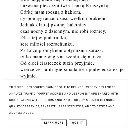
nazwana pieszczotliwie Lenką Kruszynką.
Córkę mam roczną z hakiem,
dysponuję raczej czasu wielkim brakiem.
Jednak dla tej psotnej baletnicy,
czas nocny z dziennym, nie robi różnicy.
Dla niej w podarunku,
serc miłości rozrachunku.
Za to że promykiem optymizmu zaraża,
tylko mamie w grymaszeniu się naraża.
Od cioci ciasteczek tuzin przyjmie,
wierzę że na drugie śniadanie i podwieczorek je
wyjmie.
Kocham ją sercem całym,
więc dogadzać jej bym chciała zapałem
THIS SITE USES COOKIES FROM GOOGLE TO DELIVER ITS SERVICES AND TO
wytrwałym.
ANALYZE TRAFFIC. YOUR IP ADDRESS AND USER-AGENT ARE SHARED WITH
Niech apetyt w niej na nowo Baletnica rozbudzi,
GOOGLE ALONG WITH PERFORMANCE AND SECURITY METRICS TO ENSURE
a i zapał taneczny się nie ostudzi.
QUALITY OF SERVICE, GENERATE USAGE STATISTICS, AND TO DETECT AND
ADDRESS ABUSE.
ODPOWIEDZ
LEARN MORE
GOT IT