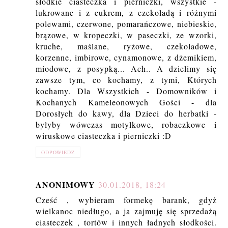
słodkie ciasteczka i pierniczki, wszystkie -
lukrowane i z cukrem, z czekoladą i różnymi
polewami, czerwone, pomarańczowe, niebieskie,
brązowe, w kropeczki, w paseczki, ze wzorki,
kruche, maślane, ryżowe, czekoladowe,
korzenne, imbirowe, cynamonowe, z dżemikiem,
miodowe, z posypką... Ach.. A dzielimy się
zawsze tym, co kochamy, z tymi, Których
kochamy. Dla Wszystkich - Domowników i
Kochanych Kameleonowych Gości - dla
Dorosłych do kawy, dla Dzieci do herbatki -
byłyby wówczas motylkowe, robaczkowe i
wiruskowe ciasteczka i pierniczki :D
ODPOWIEDZ
ANONIMOWY
30.01.2018, 18:24
Cześć , wybieram formekę barank, gdyż
wielkanoc niedługo, a ja zajmuję się sprzedażą
ciasteczek , tortów i innych ładnych słodkości.