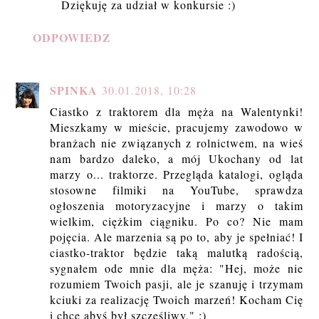
Dziękuję za udział w konkursie :)
ODPOWIEDZ
SPINKA
30.01.2018, 10:28
Ciastko z traktorem dla męża na Walentynki!
Mieszkamy w mieście, pracujemy zawodowo w
branżach nie związanych z rolnictwem, na wieś
nam bardzo daleko, a mój Ukochany od lat
marzy o... traktorze. Przegląda katalogi, ogląda
stosowne filmiki na YouTube, sprawdza
ogłoszenia motoryzacyjne i marzy o takim
wielkim, ciężkim ciągniku. Po co? Nie mam
pojęcia. Ale marzenia są po to, aby je spełniać! I
ciastko-traktor będzie taką malutką radością,
sygnałem ode mnie dla męża: "Hej, może nie
rozumiem Twoich pasji, ale je szanuję i trzymam
kciuki za realizację Twoich marzeń! Kocham Cię
i chcę abyś był szczęśliwy." :)