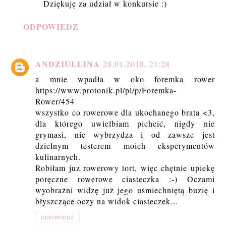
Dziękuję za udział w konkursie :)
ODPOWIEDZ
ANDZIULLINA
28.01.2018, 21:28
a mnie wpadła w oko foremka rower
https://www.protonik.pl/pl/p/Foremka-
Rower/454
wszystko co rowerowe dla ukochanego brata <3,
dla którego uwielbiam pichcić, nigdy nie
grymasi, nie wybrzydza i od zawsze jest
dzielnym testerem moich eksperymentów
kulinarnych.
Robiłam juz rowerowy tort, więc chętnie upiekę
poręczne rowerowe ciasteczka :-) Oczami
wyobraźni widzę już jego uśmiechniętą buzię i
błyszczące oczy na widok ciasteczek...
ODPOWIEDZ