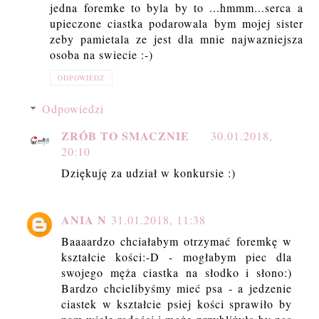
jedna foremke to byla by to ...hmmm...serca a
upieczone ciastka podarowala bym mojej sister
zeby pamietala ze jest dla mnie najwazniejsza
osoba na swiecie :-)
ODPOWIEDZ
Odpowiedzi
ZRÓB TO SMACZNIE
30.01.2018,
20:10
Dziękuję za udział w konkursie :)
ANIA N
31.01.2018, 11:38
Baaaardzo chciałabym otrzymać foremkę w
kształcie kości:-D - mogłabym piec dla
swojego męża ciastka na słodko i słono:)
Bardzo chcielibyśmy mieć psa - a jedzenie
ciastek w kształcie psiej kości sprawiło by