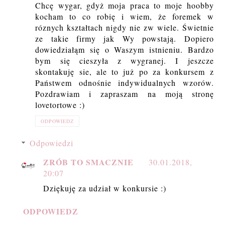
Chcę wygar, gdyż moja praca to moje hoobby
kocham to co robię i wiem, że foremek w
róznych kształtach nigdy nie zw wiele. Świetnie
ze takie firmy jak Wy powstają. Dopiero
dowiedziałąm się o Waszym istnieniu. Bardzo
bym się cieszyła z wygranej. I jeszcze
skontakuję sie, ale to już po za konkursem z
Państwem odnośnie indywidualnych wzorów.
Pozdrawiam i zapraszam na moją stronę
lovetortowe :)
ODPOWIEDZ
Odpowiedzi
ZRÓB TO SMACZNIE
30.01.2018,
20:07
Dziękuję za udział w konkursie :)
ODPOWIEDZ