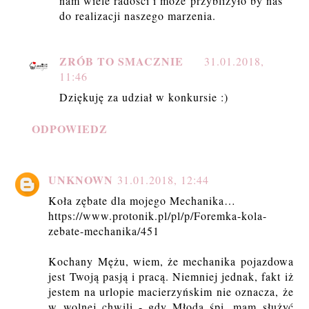
nam wiele radości i może przybliżyło by nas
do realizacji naszego marzenia.
ZRÓB TO SMACZNIE
31.01.2018,
11:46
Dziękuję za udział w konkursie :)
ODPOWIEDZ
UNKNOWN
31.01.2018, 12:44
Koła zębate dla mojego Mechanika…
https://www.protonik.pl/pl/p/Foremka-kola-
zebate-mechanika/451
Kochany Mężu, wiem, że mechanika pojazdowa
jest Twoją pasją i pracą. Niemniej jednak, fakt iż
jestem na urlopie macierzyńskim nie oznacza, że
w wolnej chwili - gdy Młoda śpi, mam służyć