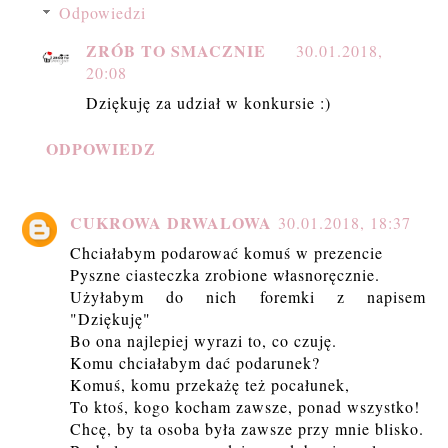
Odpowiedzi
ZRÓB TO SMACZNIE
30.01.2018,
20:08
Dziękuję za udział w konkursie :)
ODPOWIEDZ
CUKROWA DRWALOWA
30.01.2018, 18:37
Chciałabym podarować komuś w prezencie
Pyszne ciasteczka zrobione własnoręcznie.
Użyłabym do nich foremki z napisem
"Dziękuję"
Bo ona najlepiej wyrazi to, co czuję.
Komu chciałabym dać podarunek?
Komuś, komu przekażę też pocałunek,
To ktoś, kogo kocham zawsze, ponad wszystko!
Chcę, by ta osoba była zawsze przy mnie blisko.