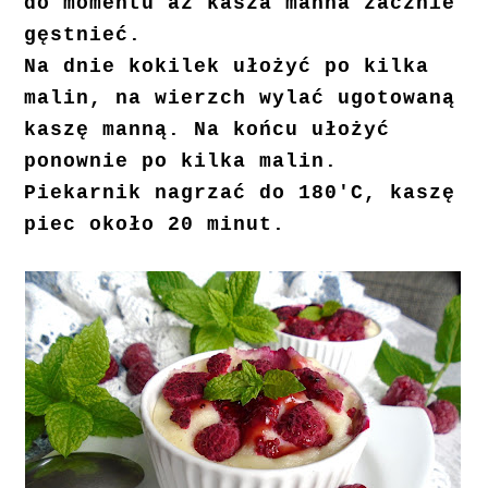
do momentu aż kasza manna zacznie
gęstnieć.
Na dnie kokilek ułożyć po kilka
malin, na wierzch wylać ugotowaną
kaszę manną. Na końcu ułożyć
ponownie po kilka malin.
Piekarnik nagrzać do 180'C, kaszę
piec około 20 minut.