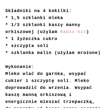
Składniki na 4 kokilki:
* 1,5 szklanki mleka
* 1/3 szklanki kaszy manny
orkiszowej (użyłam
Radix-bis
)
* 1 łyżeczka cukru
* szczypta soli
* szklanka malin (użyłam mrożone)
Wykonanie:
Mleko wlać do garnka, wsypać
cukier i szczyptę soli. Mleko
doprowadzić do wrzenia. Wsypać
kaszę manną orkiszową i
energicznie mieszać trzepaczką,