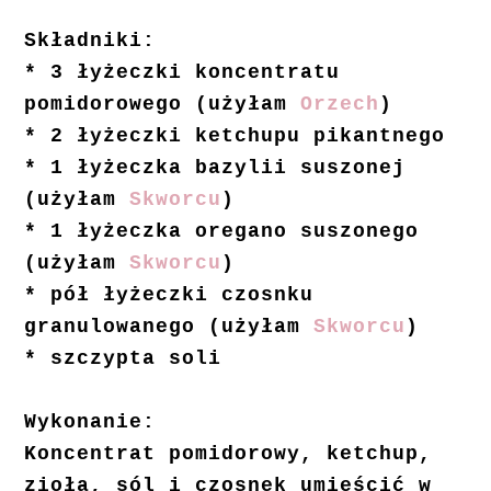
Składniki:
* 3 łyżeczki koncentratu
pomidorowego (użyłam
Orzech
)
* 2 łyżeczki ketchupu pikantnego
* 1 łyżeczka bazylii suszonej
(użyłam
Skworcu
)
* 1 łyżeczka oregano suszonego
(użyłam
Skworcu
)
* pół łyżeczki czosnku
granulowanego (użyłam
Skworcu
)
* szczypta soli
Wykonanie:
Koncentrat pomidorowy, ketchup,
zioła, sól i czosnek umieścić w