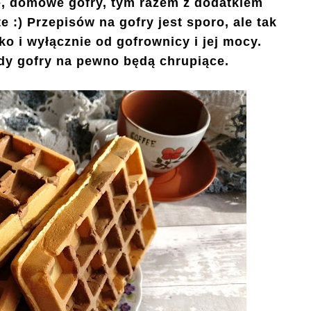
ce, domowe gofry, tym razem z dodatkiem
e :) Przepisów na gofry jest sporo, ale tak
ko i wyłącznie od gofrownicy i jej mocy.
dy gofry na pewno będą chrupiące.