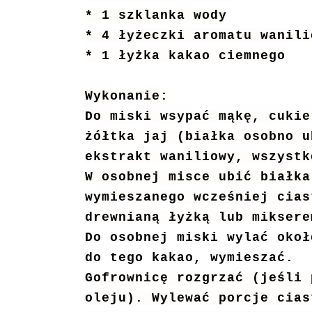
* 1 szklanka wody
* 4 łyżeczki aromatu wanil
* 1 łyżka kakao ciemnego
Wykonanie:
Do miski wsypać mąkę, cukie
żółtka jaj (białka osobno u
ekstrakt waniliowy, wszystk
W osobnej misce ubić białka
wymieszanego wcześniej cias
drewnianą łyżką lub miksere
Do osobnej miski wylać okoł
do tego kakao, wymieszać.
Gofrownicę rozgrzać (jeśli 
oleju). Wylewać porcje cias