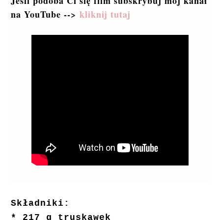
Jeśli podoba Ci się film subskrybuj mój kanał
na YouTube -->
kliknij tutaj
Składniki:
* 217 g truskawek