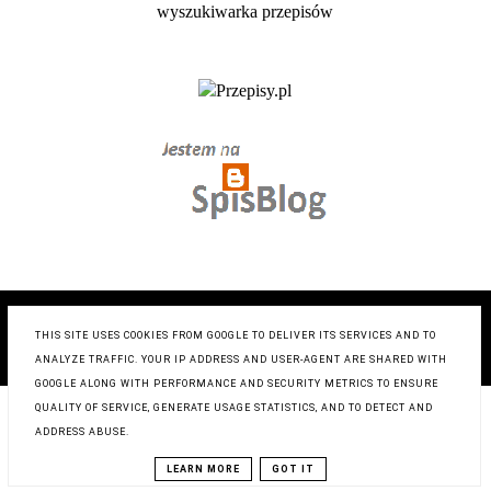
COPYRIGHT ©
ZRÓB TO SMACZNIE- BLOG KULINARNY
,
BLOGGER
THIS SITE USES COOKIES FROM GOOGLE TO DELIVER ITS SERVICES AND TO
BLOG DESIGN:
KAROGRAFIA.PL
ANALYZE TRAFFIC. YOUR IP ADDRESS AND USER-AGENT ARE SHARED WITH
GOOGLE ALONG WITH PERFORMANCE AND SECURITY METRICS TO ENSURE
QUALITY OF SERVICE, GENERATE USAGE STATISTICS, AND TO DETECT AND
ADDRESS ABUSE.
LEARN MORE
GOT IT