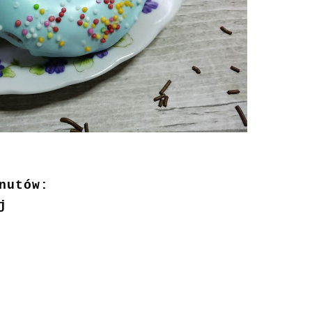
nutów:
j