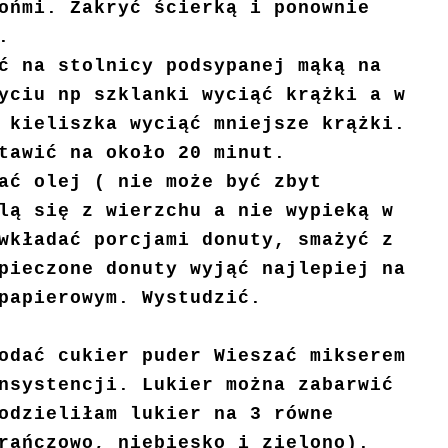
ońmi. Zakryć ścierką i ponownie
.
ć na stolnicy podsypanej mąką na
yciu np szklanki wyciąć krążki a w
 kieliszka wyciąć mniejsze krążki.
tawić na około 20 minut.
ać olej ( nie może być zbyt
lą się z wierzchu a nie wypieką w
wkładać porcjami donuty, smażyć z
pieczone donuty wyjąć najlepiej na
papierowym. Wystudzić.
odać cukier puder Wieszać mikserem
nsystencji. Lukier można zabarwić
odzieliłam lukier na 3 równe
arańczowo, niebiesko i zielono).