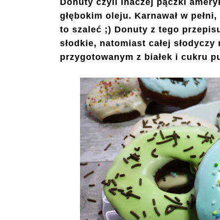
Donuty czyli inaczej pączki amery
głębokim oleju. Karnawał w pełni, z
to szaleć ;) Donuty z tego przepi
słodkie, natomiast całej słodycz
przygotowanym z białek i cukru p