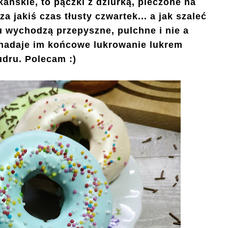
kańskie, to pączki z dziurką, pieczone na
a jakiś czas tłusty czwartek... a jak szaleć
su wychodzą przepyszne, pulchne i nie a
y nadaje im końcowe lukrowanie lukrem
udru. Polecam :)