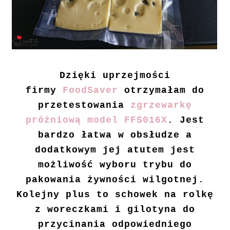
Dzięki uprzejmości
firmy
FoodSaver
otrzymałam do
przetestowania
zgrzewarkę
próżniową model FFS016X
. Jest
bardzo łatwa w obsłudze a
dodatkowym jej atutem jest
możliwość
wyboru trybu do
pakowania żywności wilgotnej.
Kolejny plus to schowek na rolkę
z woreczkami i gilotyna do
przycinania odpowiedniego