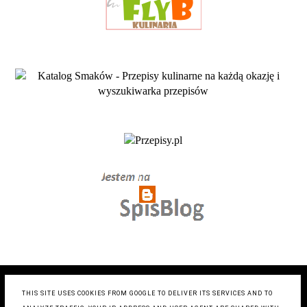
COPYRIGHT ©
ZRÓB TO SMACZNIE- BLOG KULINARNY
,
BLOGGER
THIS SITE USES COOKIES FROM GOOGLE TO DELIVER ITS SERVICES AND TO