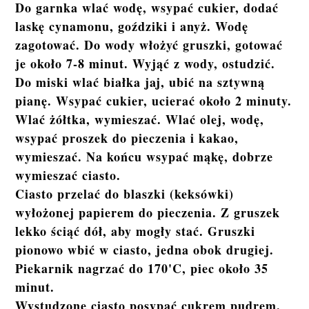
Do garnka wlać wodę, wsypać cukier, dodać
laskę cynamonu, goździki i anyż. Wodę
zagotować. Do wody włożyć gruszki, gotować
je około 7-8 minut. Wyjąć z wody, ostudzić.
Do miski wlać białka jaj, ubić na sztywną
pianę. Wsypać cukier, ucierać około 2 minuty.
Wlać żółtka, wymieszać. Wlać olej, wodę,
wsypać proszek do pieczenia i kakao,
wymieszać. Na końcu wsypać mąkę, dobrze
wymieszać ciasto.
Ciasto przelać do blaszki (keksówki)
wyłożonej papierem do pieczenia. Z gruszek
lekko ściąć dół, aby mogły stać. Gruszki
pionowo wbić w ciasto, jedna obok drugiej.
Piekarnik nagrzać do 170'C, piec około 35
minut.
Wystudzone ciasto posypać cukrem pudrem.