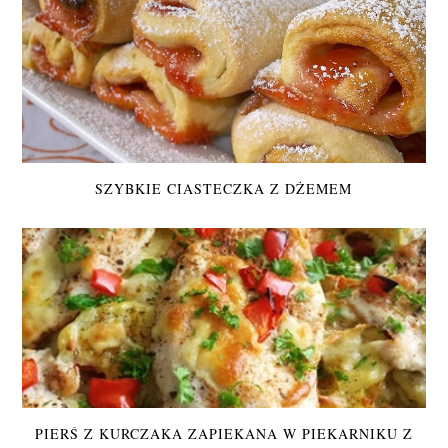
SZYBKIE CIASTECZKA Z DŻEMEM
PIERŚ Z KURCZAKA ZAPIEKANA W PIEKARNIKU Z