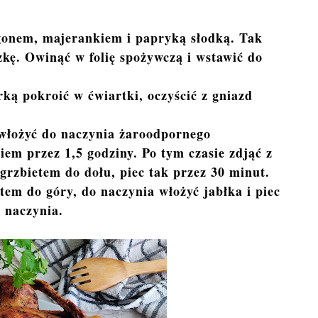
agonem, majerankiem i papryką słodką. Tak
kę. Owinąć w folię spożywczą i wstawić do
ką pokroić w ćwiartki, oczyścić z gniazd
włożyć do naczynia żaroodpornego
iem przez 1,5 godziny. Po tym czasie zdjąć z
rzbietem do dołu, piec tak przez 30 minut.
em do góry, do naczynia włożyć jabłka i piec
 naczynia.