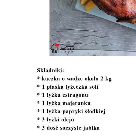
Składniki:
* kaczka o wadze około 2 kg
* 1 płaska łyżeczka soli
* 1 łyżka estragonu
* 1 łyżka majeranku
* 1 łyżka papryki słodkiej
* 3 łyżki oleju
* 3 dość soczyste jabłka