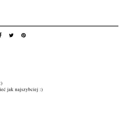
:)
eć jak najszybciej :)