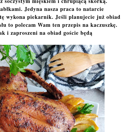
z soczystym mięskiem i chrupiącą skórką.
jabłkami. Jedyna nasza praca to natarcie
ę wykona piekarnik. Jeśli planujecie już obiad
ysłu to polecam Wam ten przepis na kaczuszkę.
 i zaproszeni na obiad goście będą