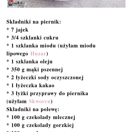
Składniki na piernik:
* 7 jajek
* 3/4 szklanki cukru
* 1 szklanka miodu (użyłam miodu
lipowego
Huzar
)
* 1 szklanka oleju
* 350 g mąki pszennej
* 2 łyżeczki sody oczyszczonej
* 1 łyżeczka kakao
* 3 łyżki przyprawy do piernika
(użyłam
Skworcu
)
Składniki na polewę:
* 100 g czekolady mlecznej
* 100 g czekolady gorzkiej