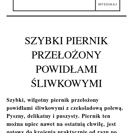
SZYBKI PIERNIK
PRZEŁOŻONY
POWIDŁAMI
ŚLIWKOWYMI
Szybki, wilgotny piernik przełożony
powidłami śliwkowymi z czekoladową polewą.
Pyszny, delikatny i puszysty. Piernik ten
można upiec nawet na ostatnią chwilę, jest
gotowy do krojenia praktycznie od razu po