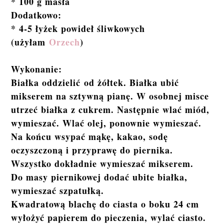
* 100 g masła
Dodatkowo:
* 4-5 łyżek powideł śliwkowych
(użyłam
Orzech
)
Wykonanie:
Białka oddzielić od żółtek. Białka ubić
mikserem na sztywną pianę. W osobnej misce
utrzeć białka z cukrem. Następnie wlać miód,
wymieszać. Wlać olej, ponownie wymieszać.
Na końcu wsypać mąkę, kakao, sodę
oczyszczoną i przyprawę do piernika.
Wszystko dokładnie wymieszać mikserem.
Do masy piernikowej dodać ubite białka,
wymieszać szpatułką.
Kwadratową blachę do ciasta o boku 24 cm
wyłożyć papierem do pieczenia, wylać ciasto.