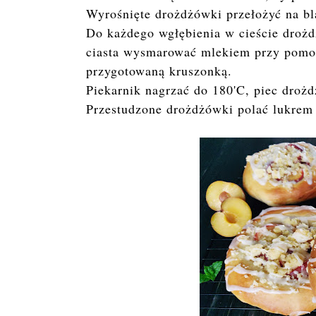
Wyrośnięte drożdżówki przełożyć na bl
Do każdego wgłębienia w cieście droż
ciasta wysmarować mlekiem przy pomoc
przygotowaną kruszonką.
Piekarnik nagrzać do 180'C, piec droż
Przestudzone drożdżówki polać lukrem