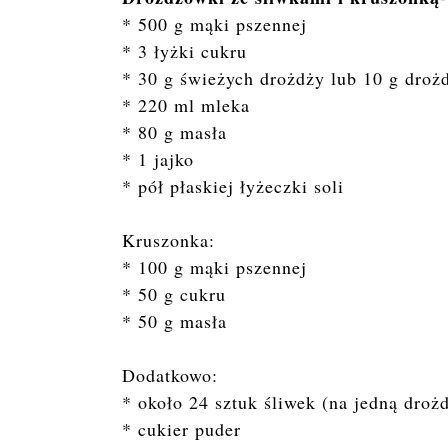
* 500 g mąki pszennej
* 3 łyżki cukru
* 30 g świeżych drożdży lub 10 g droż
* 220 ml mleka
* 80 g masła
* 1 jajko
* pół płaskiej łyżeczki soli
Kruszonka:
* 100 g mąki pszennej
* 50 g cukru
* 50 g masła
Dodatkowo:
* około 24 sztuk śliwek (na jedną droż
* cukier puder