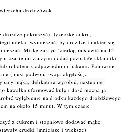
 wierzchu drożdżówek
 drożdże pokruszyć), łyżeczkę cukru, 
ego mleka, wymieszać, by drożdże i cukier się 
ieszać. Miskę zakryć ścierką, odstawić na 15 
ym czasie do zaczynu dodać pozostałe składniki 
 lub robotem z odpowiednimi hakami. Ponownie 
dzinę (musi podwoić swoją objętość).
ypany mąką, delikatnie wyrobić, następnie 
go kawałka uformować kulę i dość mocna ją
zrobić wgłębienie na środku każdego drożdżowego
ciem na około 15 minut. W tym czasie
ączyć z cukrem i stopniowo dodawać mąkę.
tawały grudki (mniejsze i większe).