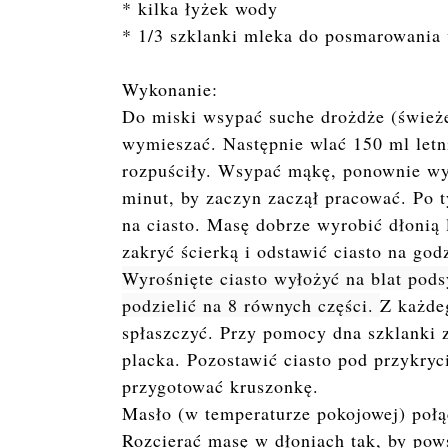
* kilka łyżek wody
* 1/3 szklanki mleka do posmarowania
Wykonanie:
Do miski wsypać suche drożdże (świeże
wymieszać. Następnie wlać 150 ml letni
rozpuściły. Wsypać mąkę, ponownie wym
minut, by zaczyn zaczął pracować. Po t
na ciasto. Masę dobrze wyrobić dłonią
zakryć ścierką i odstawić ciasto na go
Wyrośnięte ciasto wyłożyć na blat pods
podzielić na 8 równych części. 
Z każde
spłaszczyć. Przy pomocy dna szklanki 
placka. Pozostawić ciasto pod przykry
przygotować kruszonkę.
Masło (w temperaturze pokojowej) poł
Rozcierać masę w dłoniach tak, by pows