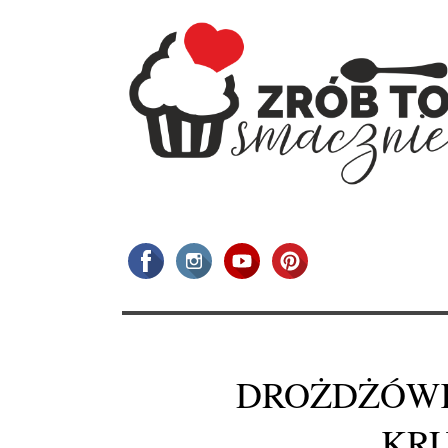
DROŻDŻÓWK
KR