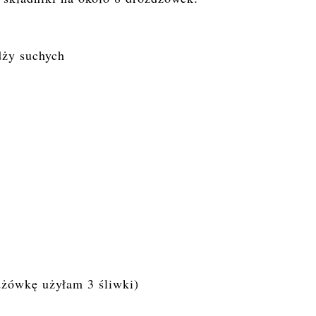
dży suchych
dżówkę użyłam 3 śliwki)