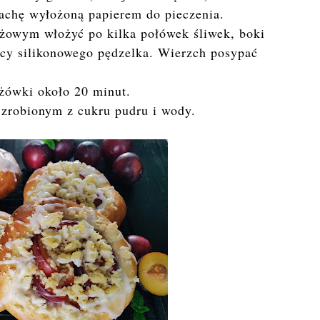
achę wyłożoną papierem do pieczenia.
dżowym włożyć po kilka połówek śliwek, boki
y silikonowego pędzelka. Wierzch posypać
dżówki około 20 minut.
 zrobionym z cukru pudru i wody.