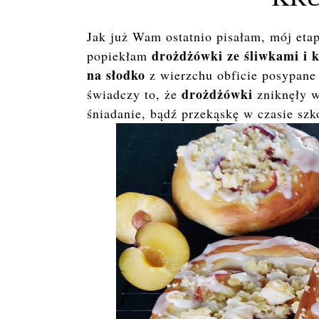
Jak już Wam ostatnio pisałam, mój eta
drożdżówki ze śliwkami i 
popiekłam
na słodko
z wierzchu obficie posypane 
drożdżówki
świadczy to, że
zniknęły w
śniadanie, bądź przekąskę w czasie sz