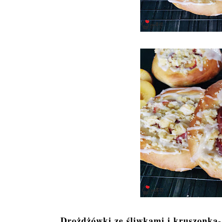
Drożdżówki ze śliwkami i kruszonką