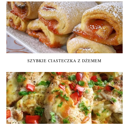
SZYBKIE CIASTECZKA Z DŻEMEM