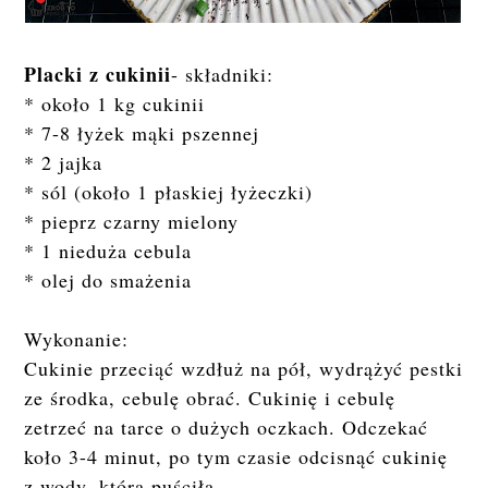
Placki z cukinii
- składniki:
* około 1 kg cukinii
* 7-8 łyżek mąki pszennej
* 2 jajka
* sól (około 1 płaskiej łyżeczki)
* pieprz czarny mielony
* 1 nieduża cebula
* olej do smażenia
Wykonanie:
Cukinie przeciąć wzdłuż na pół, wydrążyć pestki
ze środka, cebulę obrać. Cukinię i cebulę
zetrzeć na tarce o dużych oczkach. Odczekać
koło 3-4 minut, po tym czasie odcisnąć cukinię
z wody, którą puściła.