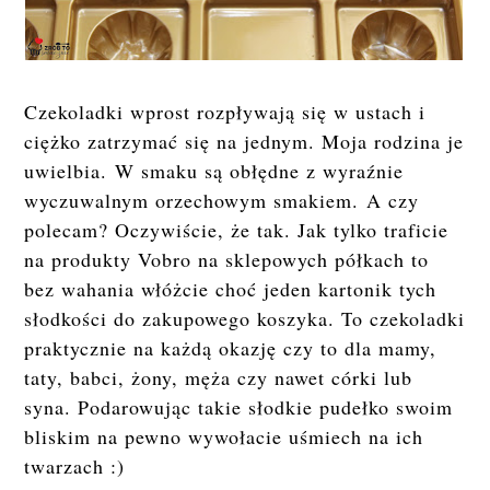
Czekoladki wprost rozpływają się w ustach i
ciężko zatrzymać się na jednym. Moja rodzina je
uwielbia.
W smaku są obłędne z wyraźnie
wyczuwalnym orzechowym smakiem.
A czy
polecam? Oczywiście, że tak. Jak tylko traficie
na produkty Vobro na sklepowych półkach to
bez wahania włóżcie choć jeden kartonik tych
słodkości do zakupowego koszyka. T
o czekoladki
praktycznie na każdą okazję czy to dla mamy,
taty, babci, żony, męża czy nawet córki lub
syna. Podarowując takie słodkie pudełko swoim
bliskim na pewno wywołacie uśmiech na ich
twarzach :)