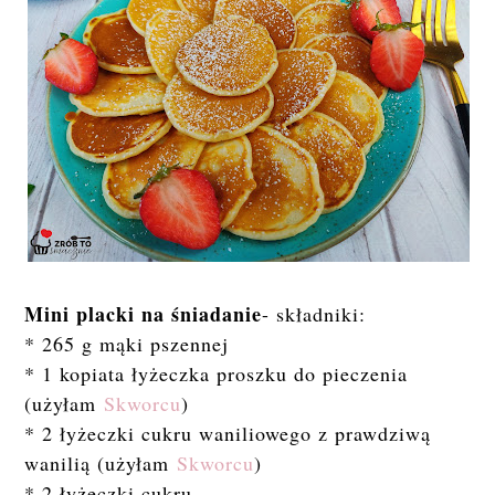
Mini placki na śniadanie
- składniki:
* 265 g mąki pszennej
* 1 kopiata łyżeczka proszku do pieczenia
(użyłam
Skworcu
)
* 2 łyżeczki cukru waniliowego z prawdziwą
wanilią (użyłam
Skworcu
)
* 2 łyżeczki cukru