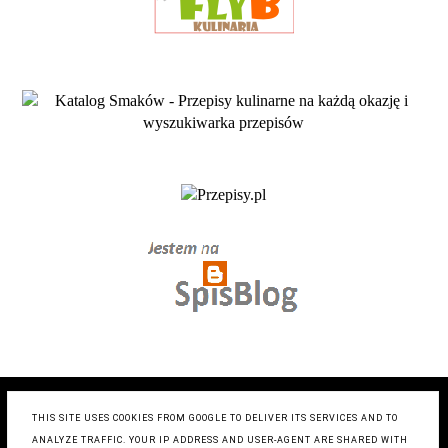
COPYRIGHT ©
ZRÓB TO SMACZNIE- BLOG KULINARNY
,
BLOGGER
THIS SITE USES COOKIES FROM GOOGLE TO DELIVER ITS SERVICES AND TO
BLOG DESIGN:
KAROGRAFIA.PL
ANALYZE TRAFFIC. YOUR IP ADDRESS AND USER-AGENT ARE SHARED WITH