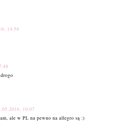
16, 14:56
7:48
 drogo
.05.2016, 10:07
am, ale w PL na pewno na allegro są :)