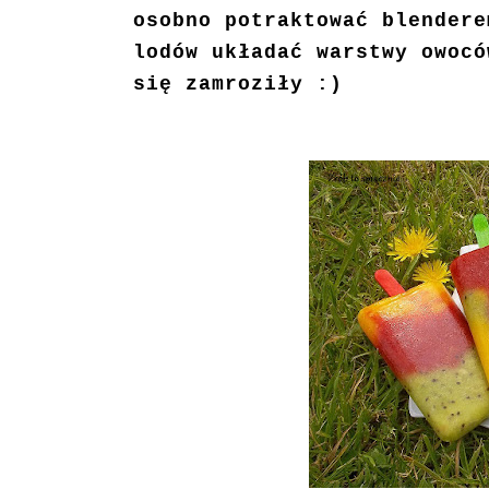
osobno potraktować blendere
lodów układać warstwy owocó
się zamroziły :)