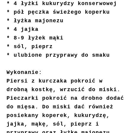
* 4 łyżki kukurydzy konserwowej
* pół pęczka świeżego koperku
* łyżka majonezu
* 4 jajka
* 8-9 łyżek mąki
* sól, pieprz
* ulubione przyprawy do smaku
Wykonanie:
Piersi z kurczaka pokroić w
drobną kostkę, wrzucić do miski.
Pieczarki pokroić na drobno dodać
do mięsa. Do miski dać również
posiekany koperek, kukurydzę,
jajka, mąkę, sól, pieprz i
przyprawy oraz łyżkę majonezu.