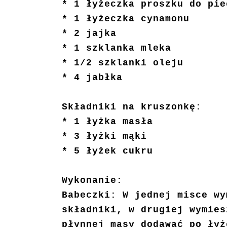
* 1 łyżeczka proszku do pie
* 1 łyżeczka cynamonu
* 2 jajka
* 1 szklanka mleka
* 1/2 szklanki oleju
* 4 jabłka
Składniki na kruszonkę:
* 1 łyżka masła
* 3 łyżki mąki
* 5 łyżek cukru
Wykonanie:
Babeczki: W jednej misce wy
składniki, w drugiej wymies
płynnej masy dodawać po łyż