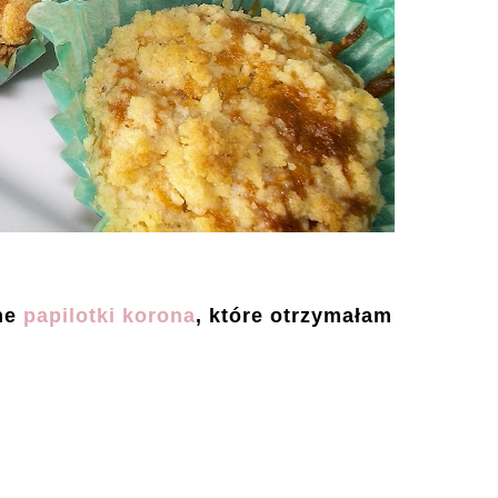
ne
papilotki korona
, które otrzymałam