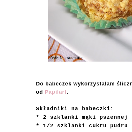
Do babeczek wykorzystałam ślicz
od
Papilart
.
Składniki na babeczki:
* 2 szklanki mąki pszennej
* 1/2 szklanki cukru pudru