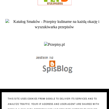
COPYRIGHT ©
ZRÓB TO SMACZNIE- BLOG KULINARNY
,
BLOGGER
THIS SITE USES COOKIES FROM GOOGLE TO DELIVER ITS SERVICES AND TO
BLOG DESIGN:
KAROGRAFIA.PL
ANALYZE TRAFFIC. YOUR IP ADDRESS AND USER-AGENT ARE SHARED WITH