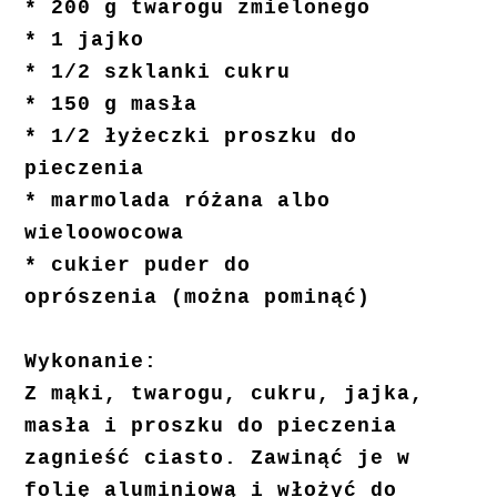
* 200 g twarogu zmielonego
* 1 jajko
* 1/2 szklanki cukru
* 150 g masła
* 1/2 łyżeczki proszku do
pieczenia
* marmolada różana albo
wieloowocowa
* cukier puder do
oprószenia (można pominąć)
Wykonanie:
Z mąki, twarogu, cukru, jajka,
masła i proszku do pieczenia
zagnieść ciasto. Zawinąć je w
folię aluminiową i włożyć do