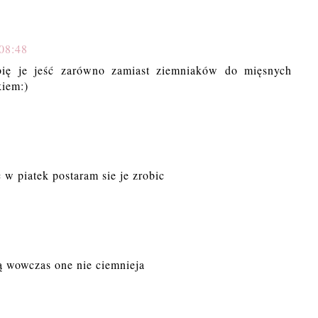
08:48
ię je jeść zarówno zamiast ziemniaków do mięsnych
kiem:)
w piatek postaram sie je zrobic
ą wowczas one nie ciemnieja