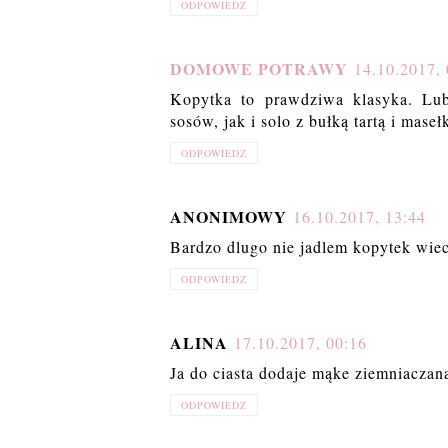
ODPOWIEDZ
DOMOWE POTRAWY
14.10.2017, 
Kopytka to prawdziwa klasyka. Lub
sosów, jak i solo z bułką tartą i maseł
ODPOWIEDZ
ANONIMOWY
16.10.2017, 13:44
Bardzo dlugo nie jadlem kopytek wiec 
ODPOWIEDZ
ALINA
17.10.2017, 00:16
Ja do ciasta dodaje mąke ziemniaczan
ODPOWIEDZ