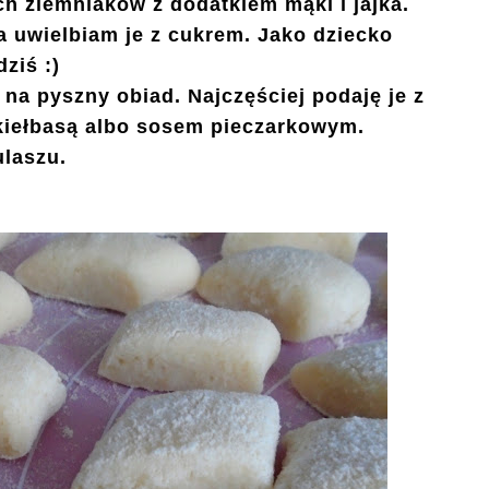
h ziemniaków z dodatkiem mąki i jajka.
 uwielbiam je z cukrem. Jako dziecko
dziś :)
b na pyszny obiad.
Najczęściej podaję je z
kiełbasą albo sosem pieczarkowym.
ulaszu.