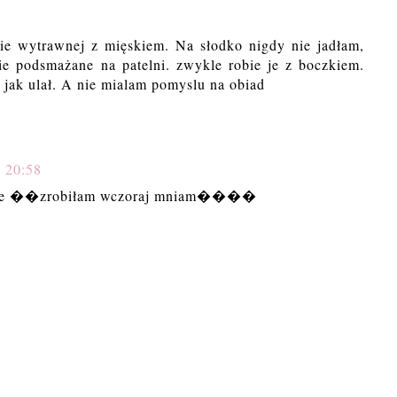
e wytrawnej z mięskiem. Na słodko nigdy nie jadłam,
ie podsmażane na patelni. zwykle robie je z boczkiem.
 jak ulał. A nie mialam pomyslu na obiad
, 20:58
zyste ��zrobiłam wczoraj mniam����