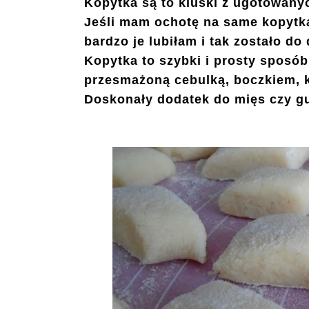
Kopytka są to kluski z ugotowanyc
Jeśli mam ochotę na same kopytka
bardzo je lubiłam i tak zostało do 
Kopytka to szybki i prosty sposó
przesmażoną cebulką, boczkiem, 
Doskonały dodatek do mięs czy g