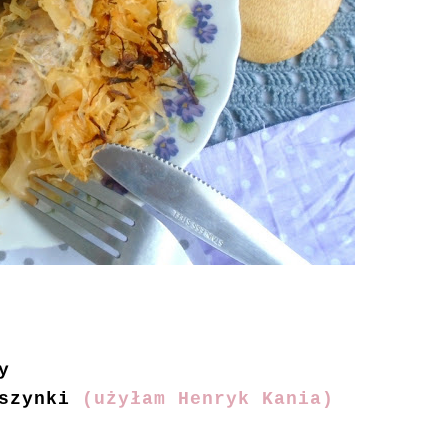
y
 szynki
(użyłam Henryk Kania)