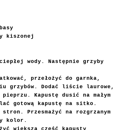
basy
y kiszonej
ciepłej wody. Następnie grzyby
atkować, przełożyć do garnka,
iu grzybów. Dodać liście laurowe,
 pieprzu. Kapustę dusić na małym
lać gotową kapustę na sitko.
 stron. Przesmażyć na rozgrzanym
y kolor.
żyć większą część kapusty