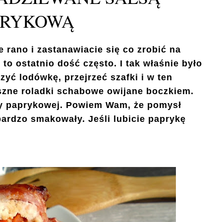
PRYKOWĄ
e rano i zastanawiacie się co zrobić na
to ostatnio dość często. I tak właśnie było
yć lodówkę, przejrzeć szafki i w ten
szne roladki schabowe owijane boczkiem.
sy paprykowej. Powiem Wam, że pomysł
 bardzo smakowały. Jeśli lubicie paprykę