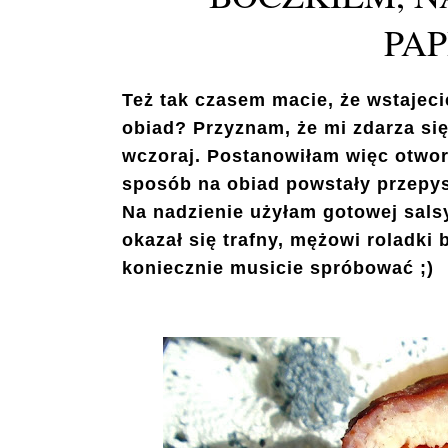
PA
Też tak czasem macie, że wstajeci
obiad? Przyznam, że mi zdarza się 
wczoraj. Postanowiłam więc otworz
sposób na obiad powstały przepy
Na nadzienie użyłam gotowej sal
okazał się trafny, mężowi roladki
koniecznie musicie spróbować ;)