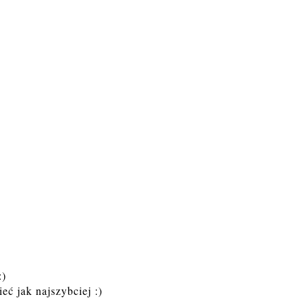
:)
eć jak najszybciej :)