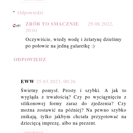
Odpowiedzi
ZRÓB TO SMACZNIE
29.08.2022,
20:01
Oczywiście, wtedy wodę i żelatynę dzielimy
po połowie na jedną galaretkę :)
ODPOWIEDZ
EWW
25.03.2023, 00:26
Świetny pomysł. Prosty i szybki. A jak to
wygląda z trwałością? Czy po wyciągnięciu z
silikonowej formy zaraz do zjedzenia? Czy
można zostawić na później? Na pewno szybko
znikają, tylko jakbym chciała przygotować na
dziecięcą imprezę, albo na prezent.
ODPOWIEDZ