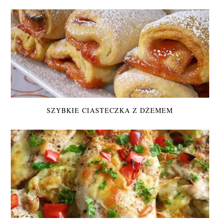
SZYBKIE CIASTECZKA Z DŻEMEM