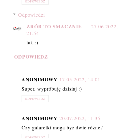
ODPOWIEDZ
Odpowiedzi
ZRÓB TO SMACZNIE
27.06.2022,
21:54
tak :)
ODPOWIEDZ
ANONIMOWY
17.05.2022, 14:01
Super, wypróbuję dzisiaj :)
ODPOWIEDZ
ANONIMOWY
20.07.2022, 11:35
Czy galaretki moga byc dwie różne?
ODPOWIEDZ