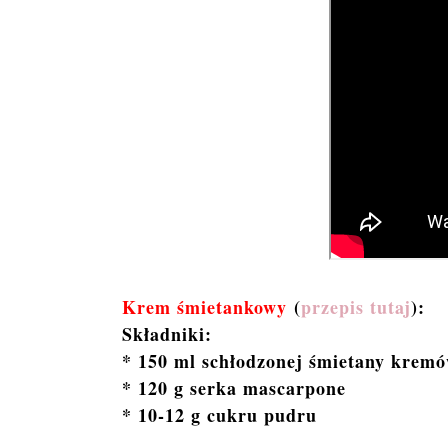
Krem śmietankowy
(
przepis tutaj
):
Składniki:
* 150 ml schłodzonej śmietany krem
* 120 g serka mascarpone
* 10-12 g cukru pudru