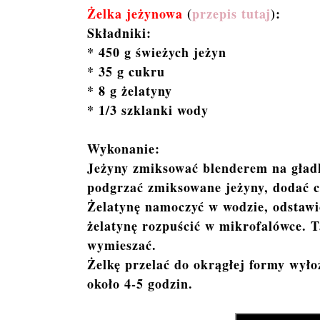
Żelka jeżynowa
(
przepis tutaj
):
Składniki:
* 450 g świeżych jeżyn
* 35 g cukru
* 8 g żelatyny
* 1/3 szklanki wody
Wykonanie:
Jeżyny zmiksować blenderem na gładk
podgrzać zmiksowane jeżyny, dodać cu
Żelatynę namoczyć w wodzie, odstawić
żelatynę rozpuścić w mikrofalówce. T
wymieszać.
Żelkę przelać do okrągłej formy wyło
około 4-5 godzin.