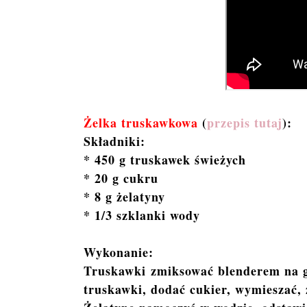
Żelka truskawkowa
(
przepis tutaj
):
Składniki:
* 450 g truskawek świeżych
* 20 g cukru
* 8 g żelatyny
* 1/3 szklanki wody
Wykonanie:
Truskawki zmiksować blenderem na 
truskawki, dodać cukier, wymieszać, 