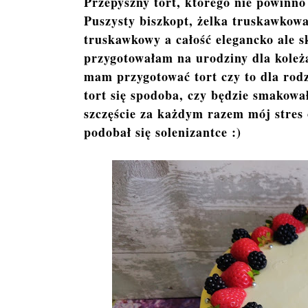
Przepyszny tort, którego nie powinn
Puszysty biszkopt, żelka truskawkow
truskawkowy a całość elegancko ale 
przygotowałam na urodziny dla kole
mam przygotować tort czy to dla rodzi
tort się spodoba, czy będzie smakował
szczęście za każdym razem mój stres 
podobał się solenizantce :)