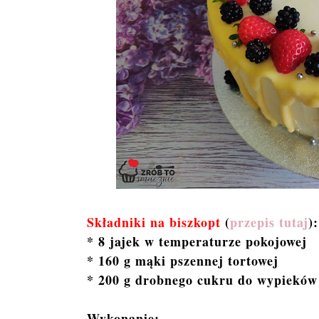
Składniki na biszkopt
(
przepis tutaj
):
* 8 jajek w temperaturze pokojowej
* 160 g mąki pszennej tortowej
* 200 g drobnego cukru do wypieków
Wykonanie: