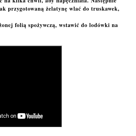
 na kilka chwil, aby napęczniała. Następnie
Tak przygotowaną żelatynę wlać do truskawek,
żonej folią spożywczą, wstawić do lodówki na