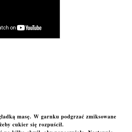
gładką masę. W garnku podgrzać zmiksowane
żeby cukier się rozpuścił.