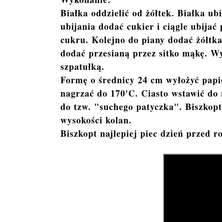
Białka oddzielić od żółtek. Białka ub
ubijania dodać cukier i ciągle ubijać
cukru. Kolejno do piany dodać żółtk
dodać przesianą przez sitko mąkę. Wy
szpatułką.
Formę o średnicy 24 cm wyłożyć papie
nagrzać do 170'C. Ciasto wstawić do 
do tzw. "suchego patyczka". Biszkopt
wysokości kolan.
Biszkopt najlepiej piec dzień przed r