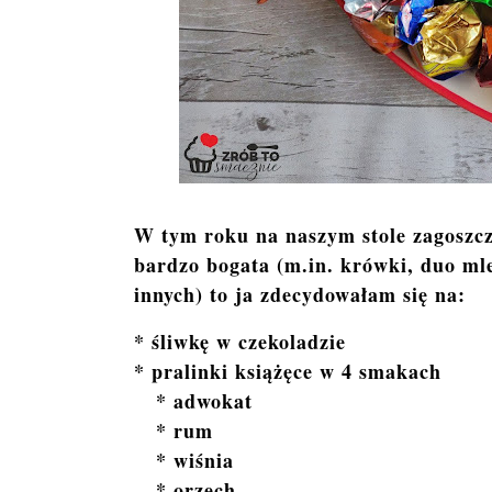
W tym roku na naszym stole zagoszc
bardzo bogata (m.in. krówki, duo mlec
innych) to ja zdecydowałam się na:
* śliwkę w czekoladzie
* pralinki książęce w 4 smakach
* adwokat
* rum
* wiśnia
* orzech