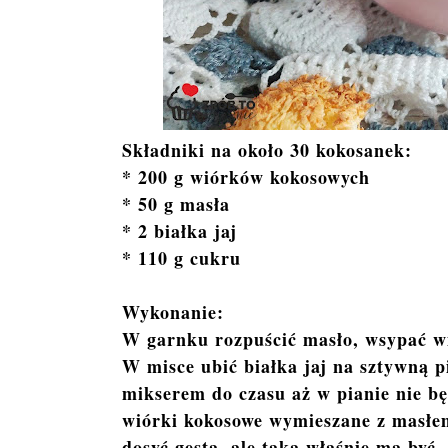
Składniki na około 30 kokosanek:
* 200 g wiórków kokosowych
* 50 g masła
* 2 białka jaj
* 110 g cukru
Wykonanie:
W garnku rozpuścić masło, wsypać w
W misce ubić białka jaj na sztywną p
mikserem do czasu aż w pianie nie b
wiórki kokosowe wymieszane z masłe
dosyć gęsta, ale taka właśnie ma być