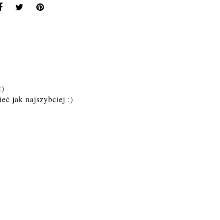
:)
eć jak najszybciej :)