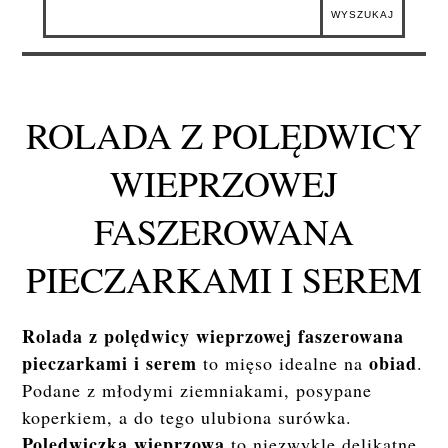
ROLADA Z POLĘDWICY
WIEPRZOWEJ
FASZEROWANA
PIECZARKAMI I SEREM
Rolada z polędwicy wieprzowej faszerowana
pieczarkami i serem
obiad
to mięso idealne na
.
Podane z młodymi ziemniakami, posypane
koperkiem, a do tego ulubiona surówka.
Polędwiczka wieprzowa
to niezwykle delikatne