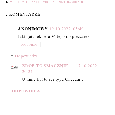
MIĘSO
,
WIELKANOC
,
WIGILIA I BOŻE NARODZENIE
2 KOMENTARZE:
ANONIMOWY
12.10.2022, 05:49
Jaki gatunek sera żółtego do pieczarek
ODPOWIEDZ
Odpowiedzi
ZRÓB TO SMACZNIE
17.10.2022,
20:24
U mnie był to ser typu Cheedar :)
ODPOWIEDZ