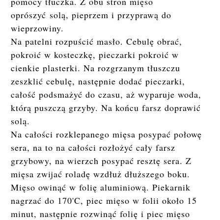
pomocy tłuczka. Z obu stron mięso
oprószyć solą, pieprzem i przyprawą do
wieprzowiny.
Na patelni rozpuścić masło. Cebulę obrać,
pokroić w kosteczkę, pieczarki pokroić w
cienkie plasterki. Na rozgrzanym tłuszczu
zeszklić cebulę, następnie dodać pieczarki,
całość podsmażyć do czasu, aż wyparuje woda,
którą puszczą grzyby. Na końcu farsz doprawić
solą.
Na całości rozklepanego mięsa posypać połowę
sera, na to na całości rozłożyć cały farsz
grzybowy, na wierzch posypać resztę sera. Z
mięsa zwijać roladę wzdłuż dłuższego boku.
Mięso owinąć w folię aluminiową. Piekarnik
nagrzać do 170'C, piec mięso w folii około 15
minut, następnie rozwinąć folię i piec mięso