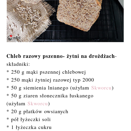
Chleb razowy pszenno- żytni na drożdżach
-
składniki:
* 250 g mąki pszennej chlebowej
* 250 mąki żytniej razowej typ 2000
* 50 g siemienia lnianego (użyłam
Skworcu
)
* 50 g ziaren słonecznika łuskanego
(użyłam
Skworcu
)
* 20 g płatków owsianych
* pół łyżeczki soli
* 1 łyżeczka cukru