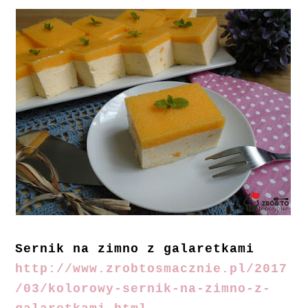
Sernik na zimno z galaretkami
http://www.zrobtosmacznie.pl/2017
/03/kolorowy-sernik-na-zimno-z-