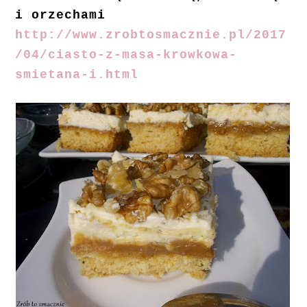
i orzechami
http://www.zrobtosmacznie.pl/2017
/04/ciasto-z-masa-krowkowa-
smietana-i.html