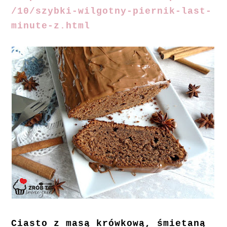
/10/szybki-wilgotny-piernik-last-
minute-z.html
Ciasto z masą krówkową, śmietaną