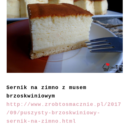
Sernik na zimno z musem
brzoskwiniowym
http://www.zrobtosmacznie.pl/2017
/09/puszysty-brzoskwiniowy-
sernik-na-zimno.html