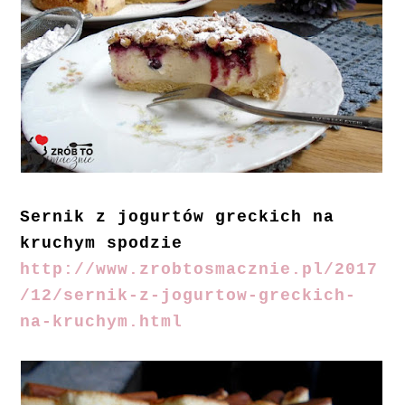
Sernik z jogurtów greckich na
kruchym spodzie
http://www.zrobtosmacznie.pl/2017
/12/sernik-z-jogurtow-greckich-
na-kruchym.html