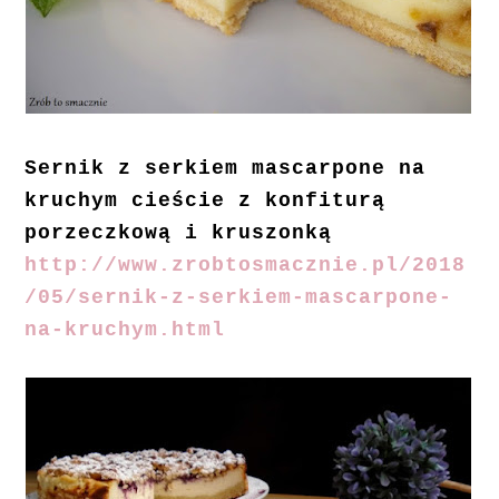
Sernik z serkiem mascarpone na
kruchym cieście z konfiturą
porzeczkową i kruszonką
http://www.zrobtosmacznie.pl/2018
/05/sernik-z-serkiem-mascarpone-
na-kruchym.html