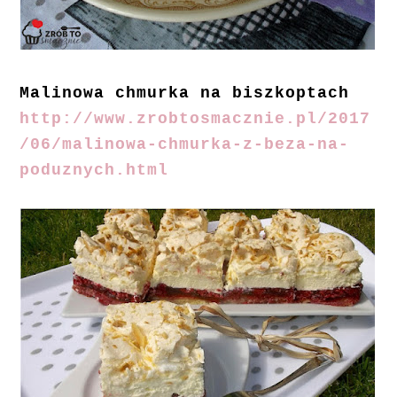
Malinowa chmurka na biszkoptach
http://www.zrobtosmacznie.pl/2017
/06/malinowa-chmurka-z-beza-na-
poduznych.html