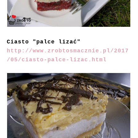
Ciasto "palce lizać"
http://www.zrobtosmacznie.pl/2017
/05/ciasto-palce-lizac.html