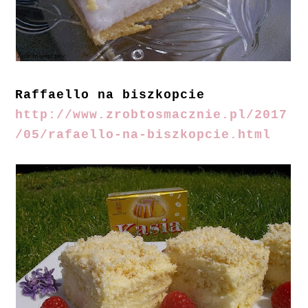
Raffaello na biszkopcie
http://www.zrobtosmacznie.pl/2017
/05/rafaello-na-biszkopcie.html