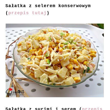
Sałatka z selerem konserwowym
(
przepis tutaj
)
Sałatka z surimi i serem (
przepis