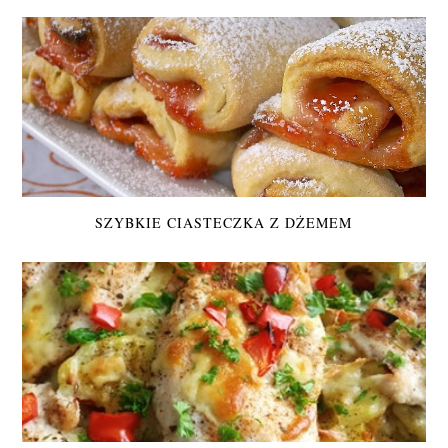
SZYBKIE CIASTECZKA Z DŻEMEM