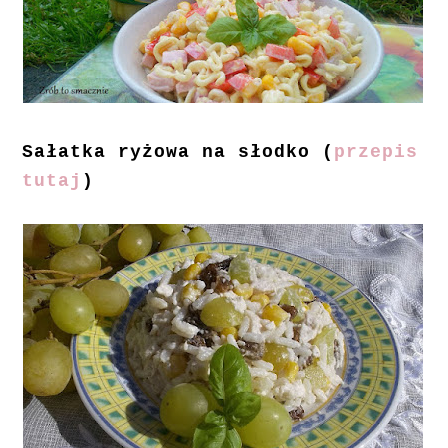
Sałatka ryżowa na słodko (
przepis
tutaj
)