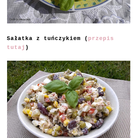
Sałatka z tuńczykiem (
przepis
tutaj
)