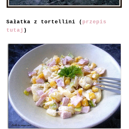
Sałatka z tortellini (
przepis
tutaj
)