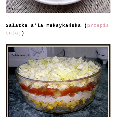
Sałatka a'la meksykańska (
przepis
tutaj
)