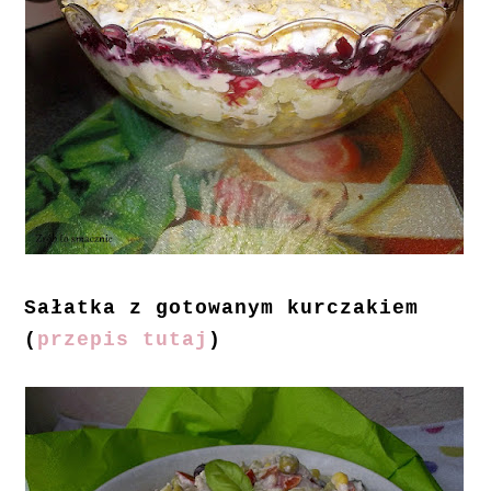
Sałatka z gotowanym kurczakiem
(
przepis tutaj
)