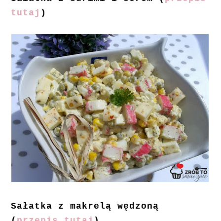
tutaj
)
Sałatka z makrelą wędzoną
(
przepis tutaj
)