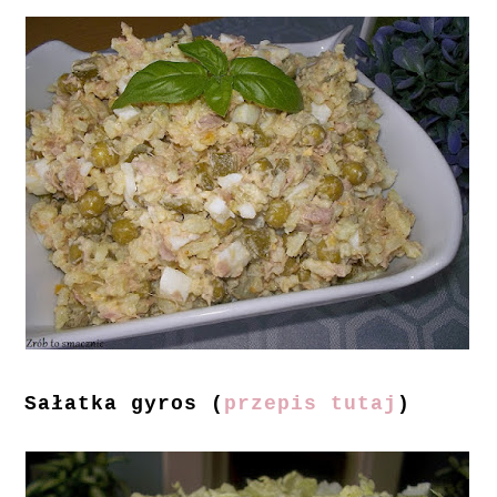
Sałatka gyros (
przepis tutaj
)