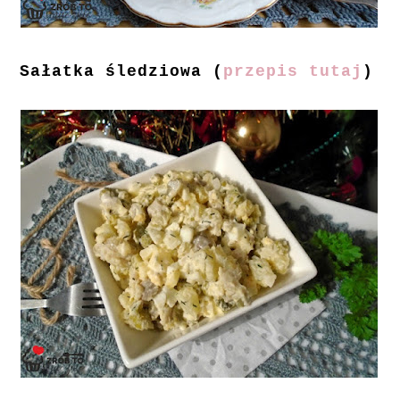
Sałatka śledziowa (
przepis tutaj
)